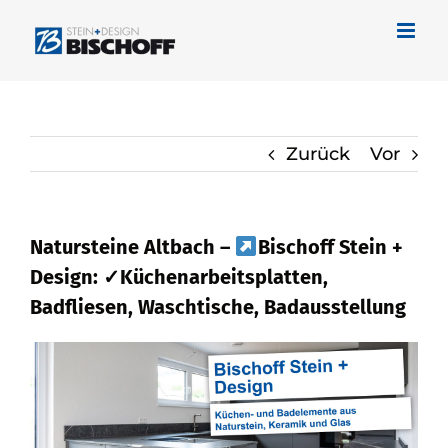
Zum
Inhalt
springen
Zurück
Vor
Natursteine Altbach –
Bischoff Stein +
Design: ✓Küchenarbeitsplatten,
Badfliesen, Waschtische, Badausstellung
Erfahren Sie über Naturstein in Altbach
bei
Bischoff Stein + Design oder
✓Küchenarbeitsplatte, Waschtische,
Badfliese, Badausstellung. Ihre Suche