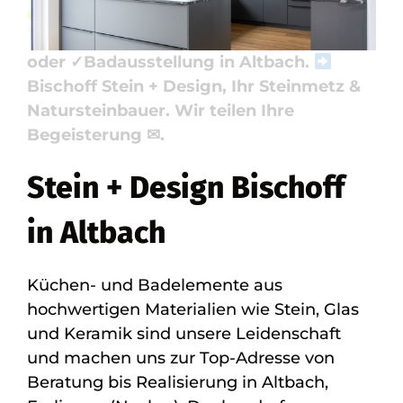
endet hier: ✓Küchenarbeitsplatte,
✓Badfliese, ✓Naturstein, ✓Waschtische
oder ✓Badausstellung in Altbach.
Bischoff Stein + Design, Ihr Steinmetz &
Natursteinbauer. Wir teilen Ihre
Begeisterung ✉.
Stein + Design Bischoff
in Altbach
Küchen- und Badelemente aus
hochwertigen Materialien wie Stein, Glas
und Keramik sind unsere Leidenschaft
und machen uns zur Top-Adresse von
Beratung bis Realisierung in Altbach,