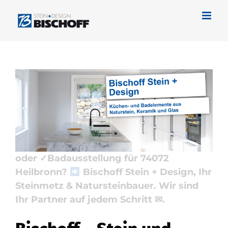
Zum
Inhalt
springen
Bischoff Stein + Design in Heilbronn
ermöglicht Naturstein und
✓Küchenarbeitsplatte, Badfliese,
Waschtische, Badausstellung. Erleben
Sie ✓Naturstein, ✓Badfliese,
✓Küchenarbeitsplatte, ✓Waschtische
oder ✓Badausstellung für 74072
Heilbronn?
Bischoff Stein + Design, Ihr
Steinmetz & Natursteinbauer. Wir sind
Ihr Partner auf jedem Schritt ✉.