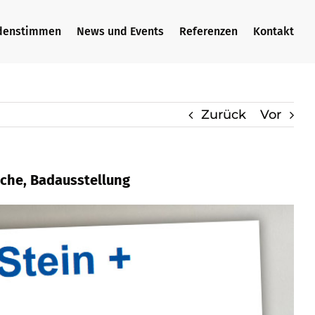
denstimmen
News und Events
Referenzen
Kontakt
Zurück
Vor
sche, Badausstellung
itsplatte, Badfliese, Waschtische,
e und ✓Badausstellung in Altdorf?