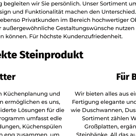
 begleiten wir Sie persönlich. Unser Sortiment 
gn und Funktionalität machen den Unterschied. S
benso Privatkunden im Bereich hochwertiger Obe
 Für außergewöhnliche Gestaltungswünsche nutzen 
en können. Für höchste Kundenzufriedenheit.
ekte Steinprodukt
tter
Für 
ch Küchenplanung und
Wir bieten alles aus 
ien ermöglichen es uns,
Fertigung elegante u
derte Lösungen für die
wie Duschwannen, Du
nprogramm umfasst edle
Sortiment zählen W
idungen, Küchenspülen
Großplatten, ergän
ren eng zusammen, um
Steinbänke. All das a