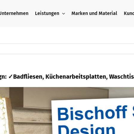
Unternehmen
Leistungen
Marken und Material
Kun
ign: ✓Badfliesen, Küchenarbeitsplatten, Waschti
rf bei
Bischoff Stein + Design und ✓Küchenarbe
splatte, ✓Naturstein, ✓Badfliese, ✓Waschtisch
rsteinbauer. Ihr Ziel ist unsere Richtung ✉.