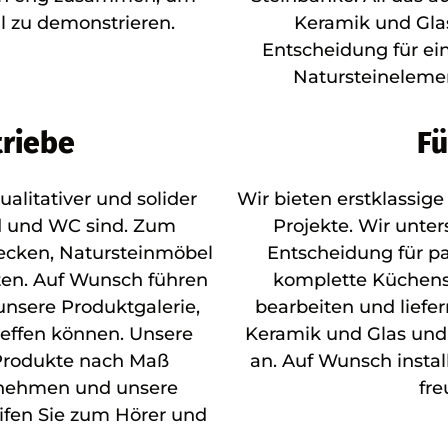
 zu demonstrieren.
Keramik und Glas.
Entscheidung für ei
Natursteinelemen
triebe
Fü
alitativer und solider
Wir bieten erstklassige
Bad und WC sind. Zum
Projekte. Wir unter
cken, Natursteinmöbel
Entscheidung für p
en. Auf Wunsch führen
komplette Küchensy
unsere Produktgalerie,
bearbeiten und liefer
reffen können. Unsere
Keramik und Glas und
 Produkte nach Maß
an. Auf Wunsch instal
rnehmen und unsere
fre
ifen Sie zum Hörer und