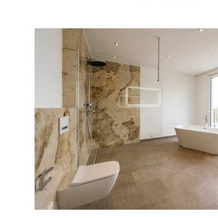
Siehe
auch
Natursteine