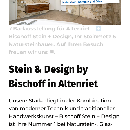
Badfliese, Badausstellung. Ihre Quelle für
✓Küchenarbeitsplatte, ✓Naturstein,
✓Badfliese, ✓Waschtische oder
✓Badausstellung für Altenriet –
Bischoff Stein + Design, Ihr Steinmetz &
Natursteinbauer. Auf Ihren Besuch
freuen wir uns ✉.
Stein & Design by
Bischoff in Altenriet
Unsere Stärke liegt in der Kombination
von moderner Technik und traditioneller
Handwerkskunst – Bischoff Stein + Design
ist Ihre Nummer 1 bei Naturstein-, Glas-