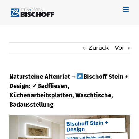
Zum
Inhalt
springen
Zurück
Vor
Natursteine Altenriet –
Bischoff Stein +
Design: ✓Badfliesen,
Küchenarbeitsplatten, Waschtische,
Badausstellung
Naturstein in Altenriet – erkunden bei
Bischoff Stein + Design und
✓Waschtische, Küchenarbeitsplatte,