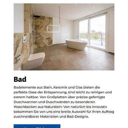
Siehe auch
Natursteine
Notzingen -
Bischoff
Stein + Design:
✓Küchenarbeitsplatten,
Badfliesen,
Waschtische,
Badausstellung