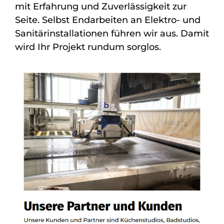
mit Erfahrung und Zuverlässigkeit zur
Seite. Selbst Endarbeiten an Elektro- und
Sanitärinstallationen führen wir aus. Damit
wird Ihr Projekt rundum sorglos.
Siehe auch
Natursteine
Neidenstein -
Bischoff Stein + Design:
✓Badfliesen,
Küchenarbeitsplatten,
Waschtische,
Badausstellung