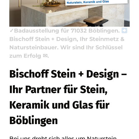
Badfliese, Waschtische, Badausstellung.
✓Naturstein, ✓Küchenarbeitsplatte,
✓Badfliese, ✓Waschtische und
✓Badausstellung für 71032 Böblingen.
Bischoff Stein + Design, Ihr Steinmetz &
Natursteinbauer. Wir sind Ihr Schlüssel
zum Erfolg ✉.
Bischoff Stein + Design –
Ihr Partner für Stein,
Keramik und Glas für
Böblingen
Bei uns dreht sich alles um Naturstein,