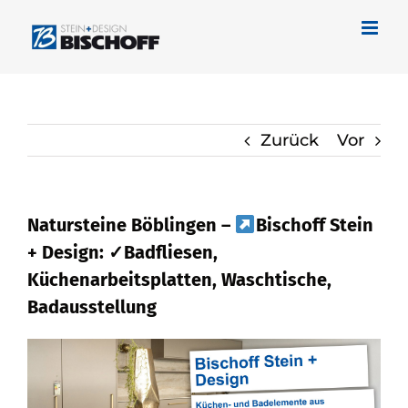
Zum
Inhalt
springen
Zurück
Vor
Natursteine Böblingen –
Bischoff Stein
+ Design: ✓Badfliesen,
Küchenarbeitsplatten, Waschtische,
Badausstellung
Erkunden Sie jetzt Naturstein für
Böblingen bei
Bischoff Stein + Design
als auch ✓Küchenarbeitsplatte,