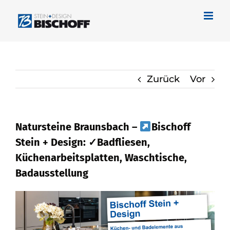
Zum
Inhalt
springen
Zurück
Vor
Natursteine Braunsbach –
Bischoff
Stein + Design: ✓Badfliesen,
Küchenarbeitsplatten, Waschtische,
Badausstellung
Erfahren Sie mehr über Naturstein in
Braunsbach bei
Bischoff Stein + Design
und ✓Badfliese, Küchenarbeitsplatte,