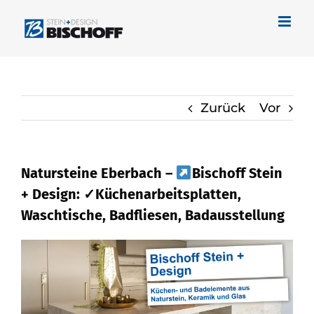
Zum
Inhalt
springen
Zurück
Vor
Natursteine Eberbach –
Bischoff Stein
+ Design: ✓Küchenarbeitsplatten,
Waschtische, Badfliesen, Badausstellung
Bekommen Sie Naturstein in Eberbach
bei
Bischoff Stein + Design und
✓Waschtische, Küchenarbeitsplatte,
Badfliese, Badausstellung. Direkt bei