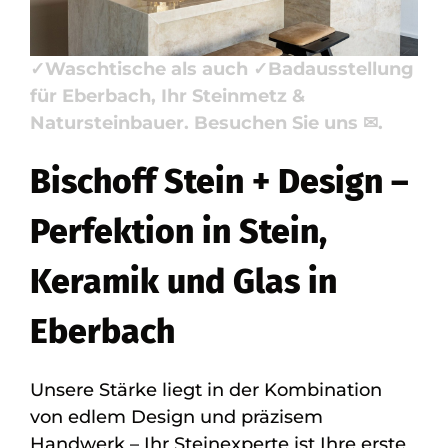
Bischoff Stein + Design: ✓Naturstein,
✓Küchenarbeitsplatte, ✓Badfliese,
✓Waschtische als auch ✓Badausstellung
für Eberbach, Ihr Steinmetz &
Natursteinbauer. Besuchen Sie uns ✉.
Bischoff Stein + Design –
Perfektion in Stein,
Keramik und Glas in
Eberbach
Unsere Stärke liegt in der Kombination
von edlem Design und präzisem
Handwerk – Ihr Steinexperte ist Ihre erste