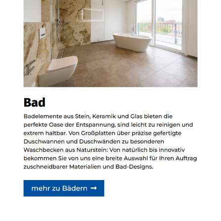
Siehe auch
Natursteine
Allmersbach (Tal) -
Bischoff Stein + Design:
✓Badfliesen,
Waschtische,
Küchenarbeitsplatten,
Badausstellung