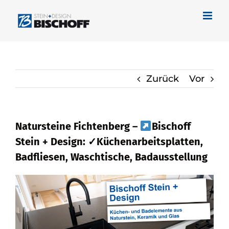
Zum
Inhalt
springen
Zurück
Vor
Natursteine Fichtenberg –
Bischoff
Stein + Design: ✓Küchenarbeitsplatten,
Badfliesen, Waschtische, Badausstellung
Schauen Sie vorbei bei
Bischoff Stein +
Design für Fichtenberg für Naturstein als
auch ✓Badfliese, Küchenarbeitsplatte,
Waschtische, Badausstellung.