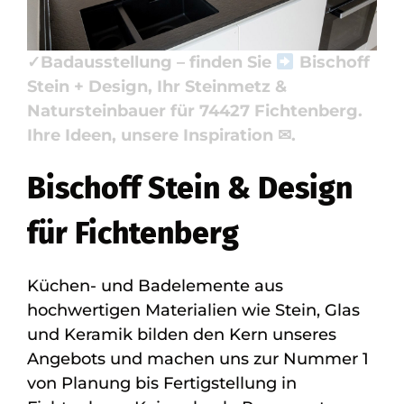
✓Küchenarbeitsplatte, ✓Badfliese,
✓Naturstein, ✓Waschtische und
✓Badausstellung – finden Sie
Bischoff
Stein + Design, Ihr Steinmetz &
Natursteinbauer für 74427 Fichtenberg.
Ihre Ideen, unsere Inspiration ✉.
Bischoff Stein & Design
für Fichtenberg
Küchen- und Badelemente aus
hochwertigen Materialien wie Stein, Glas
und Keramik bilden den Kern unseres
Angebots und machen uns zur Nummer 1
von Planung bis Fertigstellung in