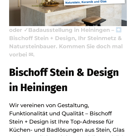
Waschtische, Badausstellung. Ihre
Adresse für ✓Küchenarbeitsplatte,
✓Naturstein, ✓Badfliese, ✓Waschtische
oder ✓Badausstellung in Heiningen –
Bischoff Stein + Design, Ihr Steinmetz &
Natursteinbauer. Kommen Sie doch mal
vorbei ✉.
Bischoff Stein & Design
in Heiningen
Wir vereinen von Gestaltung,
Funktionalität und Qualität – Bischoff
Stein + Design ist Ihre Top-Adresse für
Küchen- und Badlösungen aus Stein, Glas