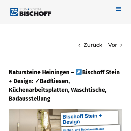
Zum
Inhalt
springen
Zurück
Vor
Natursteine Heiningen –
Bischoff Stein
+ Design: ✓Badfliesen,
Küchenarbeitsplatten, Waschtische,
Badausstellung
Naturstein für Heiningen – auffinden bei
Bischoff Stein + Design und
✓Badfliese, Küchenarbeitsplatte,