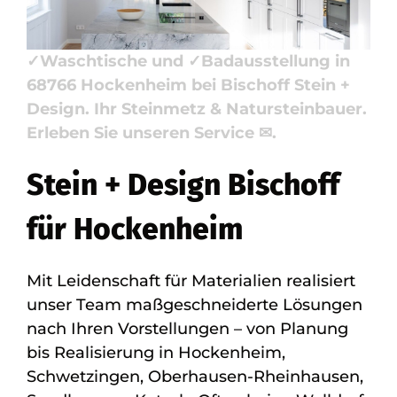
anschauen. Reservieren Sie ✓Badfliese,
✓Küchenarbeitsplatte, ✓Naturstein,
✓Waschtische und ✓Badausstellung in
68766 Hockenheim bei Bischoff Stein +
Design. Ihr Steinmetz & Natursteinbauer.
Erleben Sie unseren Service ✉.
Stein + Design Bischoff
für Hockenheim
Mit Leidenschaft für Materialien realisiert
unser Team maßgeschneiderte Lösungen
nach Ihren Vorstellungen – von Planung
bis Realisierung in Hockenheim,
Schwetzingen, Oberhausen-Rheinhausen,