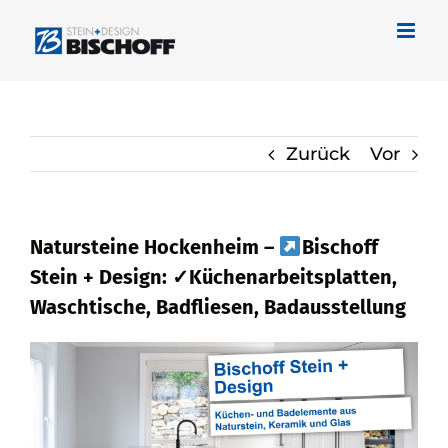
Zum
Inhalt
springen
Zurück
Vor
Natursteine Hockenheim –
Bischoff
Stein + Design: ✓Küchenarbeitsplatten,
Waschtische, Badfliesen, Badausstellung
Gleich bei
Bischoff Stein + Design für
Hockenheim Naturstein oder
✓Waschtische, Badfliese,
Küchenarbeitsplatte, Badausstellung