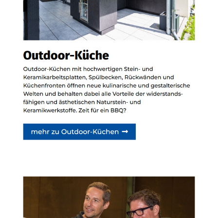
Siehe auch
Natursteine
Wernau (Neckar) -
Bischoff Stein + Design:
✓Küchenarbeitsplatten,
Badfliesen,
Waschtische,
Badausstellung