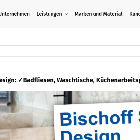
Unternehmen
Leistungen
Marken und Material
Kun
Design: ✓Badfliesen, Waschtische, Küchenarbeits
ei
Bischoff Stein + Design als auch ✓Badfliese
 Design: ✓Küchenarbeitsplatte, ✓Naturstein, ✓Ba
inmetz & Natursteinbauer. Wir sind an Ihrer Sei