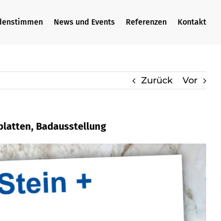
denstimmen
News und Events
Referenzen
Kontakt
Zurück
Vor
platten, Badausstellung
, Küchenarbeitsplatte, Waschtische,
dfliese, ✓Waschtische als auch
te ✉.