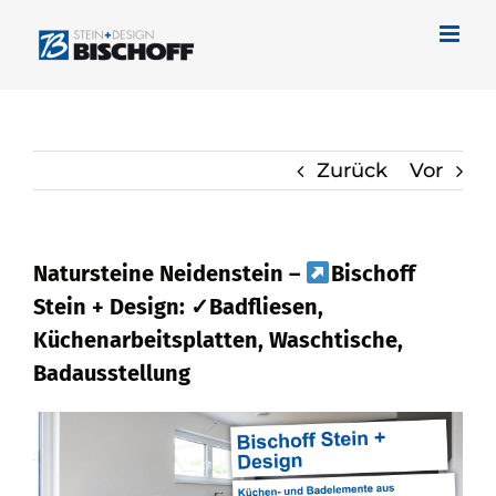
Zum
Inhalt
springen
Zurück
Vor
Natursteine Neidenstein –
Bischoff
Stein + Design: ✓Badfliesen,
Küchenarbeitsplatten, Waschtische,
Badausstellung
Werfen Sie einen Blick über Naturstein
für Neidenstein bei
Bischoff Stein +
Design oder ✓Waschtische,