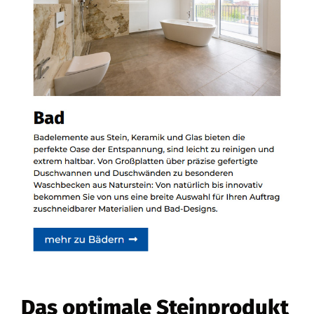
Siehe auch
Natursteine
Lorch -
Bischoff Stein
+ Design:
✓Küchenarbeitsplatten,
Waschtische,
Badfliesen,
Badausstellung
Das optimale Steinprodukt