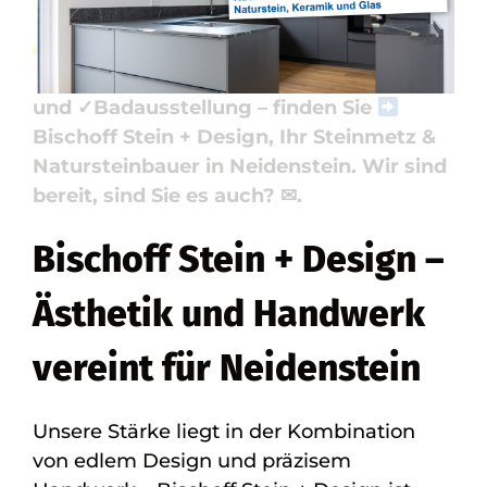
Küchenarbeitsplatte, Badfliese,
Badausstellung. ✓Badfliese, ✓Naturstein,
✓Küchenarbeitsplatte, ✓Waschtische
und ✓Badausstellung – finden Sie
Bischoff Stein + Design, Ihr Steinmetz &
Natursteinbauer in Neidenstein. Wir sind
bereit, sind Sie es auch? ✉.
Bischoff Stein + Design –
Ästhetik und Handwerk
vereint für Neidenstein
Unsere Stärke liegt in der Kombination
von edlem Design und präzisem