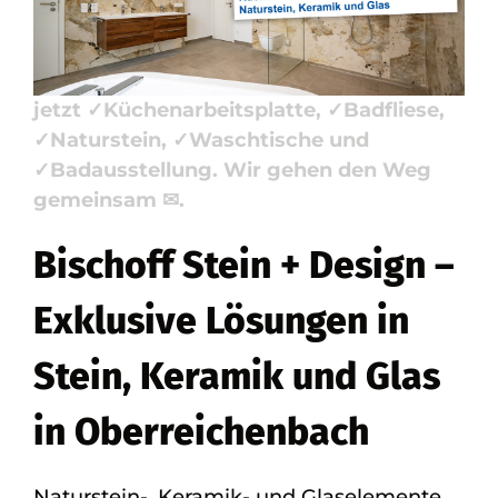
Badfliese, Badausstellung. Bischoff Stein
+ Design, Ihr Steinmetz &
Natursteinbauer in Oberreichenbach –
jetzt ✓Küchenarbeitsplatte, ✓Badfliese,
✓Naturstein, ✓Waschtische und
✓Badausstellung. Wir gehen den Weg
gemeinsam ✉.
Bischoff Stein + Design –
Exklusive Lösungen in
Stein, Keramik und Glas
in Oberreichenbach
Naturstein-, Keramik- und Glaselemente