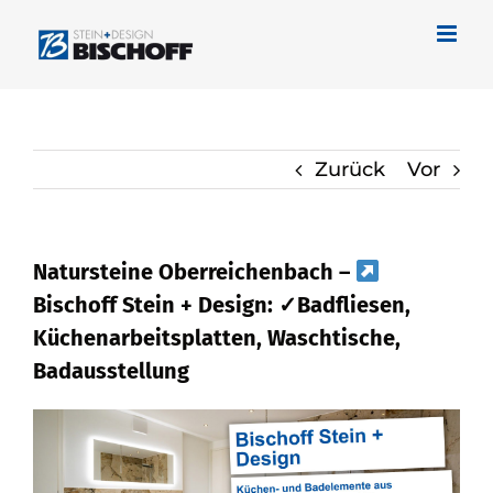
Zum
Inhalt
springen
Zurück
Vor
Natursteine Oberreichenbach –
Bischoff Stein + Design: ✓Badfliesen,
Küchenarbeitsplatten, Waschtische,
Badausstellung
Naturstein für Oberreichenbach bei
Bischoff Stein + Design und
✓Küchenarbeitsplatte, Waschtische,