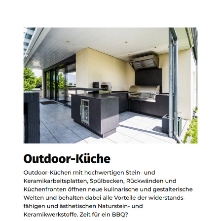
Siehe auch
Natursteine
Zell (Aichelberg) -
Bischoff Stein + Design:
✓Küchenarbeitsplatten,
Badfliesen,
Waschtische,