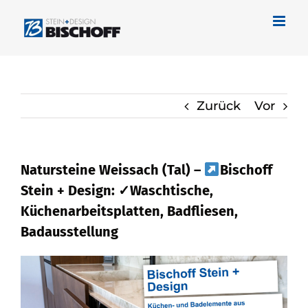
Zum
Inhalt
springen
Zurück
Vor
Natursteine Weissach (Tal) –
Bischoff
Stein + Design: ✓Waschtische,
Küchenarbeitsplatten, Badfliesen,
Badausstellung
Naturstein für Weissach (Tal) –
entdecken bei
Bischoff Stein + Design
und ✓Badfliese, Küchenarbeitsplatte,