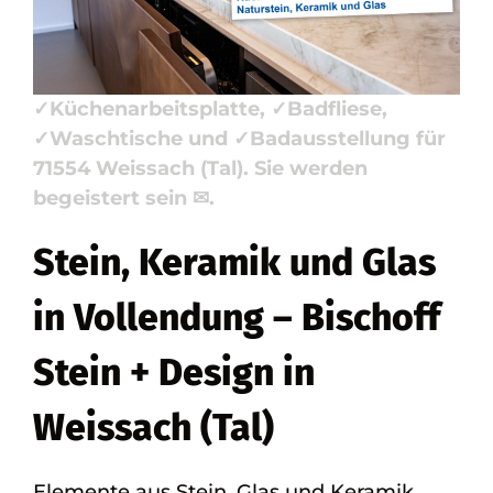
Waschtische, Badausstellung.
Bischoff Stein + Design, Ihr Steinmetz &
Natursteinbauer: ✓Naturstein,
✓Küchenarbeitsplatte, ✓Badfliese,
✓Waschtische und ✓Badausstellung für
71554 Weissach (Tal). Sie werden
begeistert sein ✉.
Stein, Keramik und Glas
in Vollendung – Bischoff
Stein + Design in
Weissach (Tal)
Elemente aus Stein, Glas und Keramik