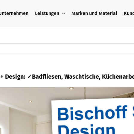
Unternehmen
Leistungen
Marken und Material
Kun
n + Design: ✓Badfliesen, Waschtische, Küchenarb
n verfügbar Naturstein oder ✓Waschtische, Küche
e, ✓Naturstein, ✓Waschtische als auch ✓Badaus
 uns ✉.