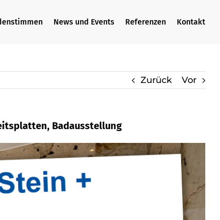
denstimmen
News und Events
Referenzen
Kontakt
Zurück
Vor
eitsplatten, Badausstellung
narbeitsplatte, Badfliese, Badausstellung
stellung.
Bischoff Stein + Design, Ihr