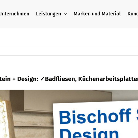
Unternehmen
Leistungen
Marken und Material
Kun
Stein + Design: ✓Badfliesen, Küchenarbeitsplatt
ad Friedrichshall zu Naturstein und ✓Badfliese,
Ihr Steinmetz & Natursteinbauer bietet ✓Badflie
4177 Bad Friedrichshall. Hoffentlich sehen wir 