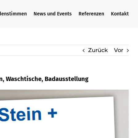
denstimmen
News und Events
Referenzen
Kontakt
Zurück
Vor
en, Waschtische, Badausstellung
 Waschtische, Küchenarbeitsplatte,
se, ✓Küchenarbeitsplatte, ✓Naturstein,
uns bald ✉.