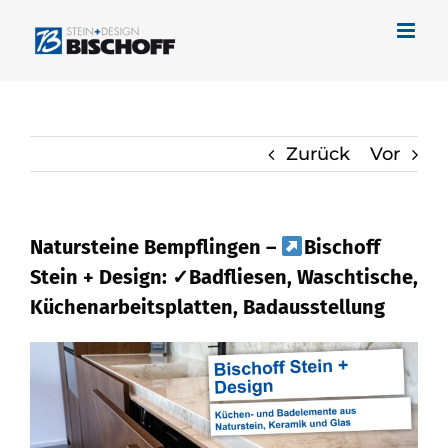
Zum
Inhalt
springen
Zurück
Vor
Natursteine Bempflingen –
Bischoff
Stein + Design: ✓Badfliesen, Waschtische,
Küchenarbeitsplatten, Badausstellung
Wählen Sie Naturstein für Bempflingen
bei
Bischoff Stein + Design als auch
✓Waschtische, Badfliese,
Küchenarbeitsplatte, Badausstellung.