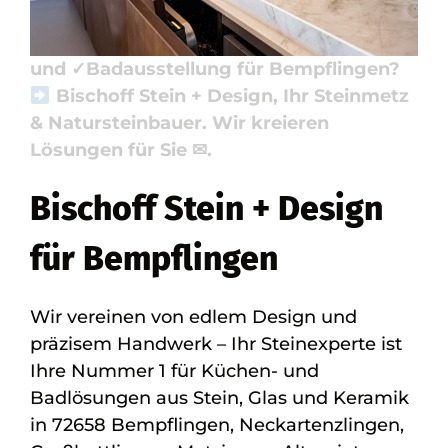
Benötigen Sie ✓Küchenarbeitsplatte,
✓Naturstein, ✓Badfliese, ✓Waschtische
und ✓Badausstellung für Bempflingen?
Bischoff Stein + Design, Ihr Steinmetz
& Natursteinbauer. Wir kreieren
Lösungen für Sie ✉.
Bischoff Stein + Design
für Bempflingen
Wir vereinen von edlem Design und
präzisem Handwerk – Ihr Steinexperte ist
Ihre Nummer 1 für Küchen- und
Badlösungen aus Stein, Glas und Keramik
in 72658 Bempflingen, Neckartenzlingen,