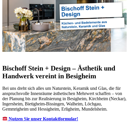
Ihre Optionen für Naturstein in Besigheim bei
Bischoff Stein
+ Design oder ✓Küchenarbeitsplatte, Badfliese, Waschtische,
Badausstellung. Ihre Quelle für ✓Naturstein,
✓Küchenarbeitsplatte, ✓Badfliese, ✓Waschtische und
✓Badausstellung in Besigheim –
Bischoff Stein + Design, Ihr
Steinmetz & Natursteinbauer. Gemeinsam gestalten wir die
Zukunft ✉.
Bischoff Stein + Design – Ästhetik und
Handwerk vereint in Besigheim
Bei uns dreht sich alles um Naturstein, Keramik und Glas, die für
anspruchsvolle Innenräume ästhetischen Mehrwert schaffen – von
der Planung bis zur Realisierung in Besigheim, Kirchheim (Neckar),
Ingersheim, Bietigheim-Bissingen, Walheim, Löchgau,
Gemmrigheim und Hessigheim, Erligheim, Mundelsheim.
Nutzen Sie unser Kontaktformular!