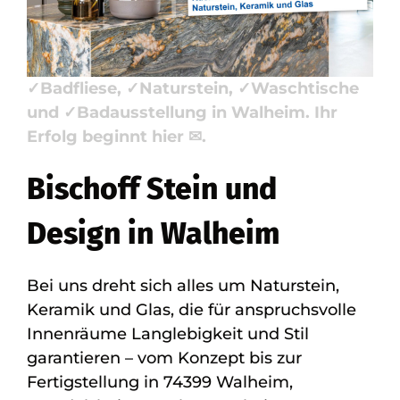
Badfliese, Badausstellung.
Bischoff
Stein + Design, Ihr Steinmetz &
Natursteinbauer: ✓Küchenarbeitsplatte,
✓Badfliese, ✓Naturstein, ✓Waschtische
und ✓Badausstellung in Walheim. Ihr
Erfolg beginnt hier ✉.
Bischoff Stein und
Design in Walheim
Bei uns dreht sich alles um Naturstein,
Keramik und Glas, die für anspruchsvolle
Innenräume Langlebigkeit und Stil
garantieren – vom Konzept bis zur
Fertigstellung in 74399 Walheim,