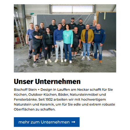
Siehe auch
Natursteine
Baltmannsweiler -
Bischoff Stein + Design:
✓Waschtische,
Badfliesen,