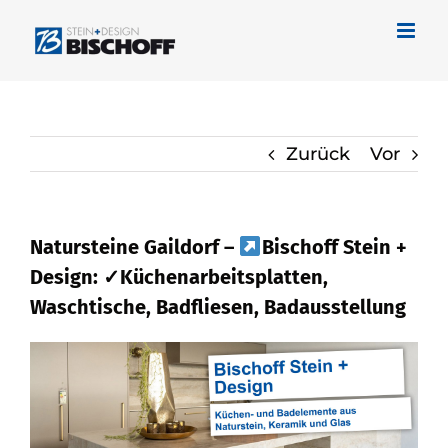
Zum
Inhalt
springen
Zurück
Vor
Natursteine Gaildorf –
Bischoff Stein +
Design: ✓Küchenarbeitsplatten,
Waschtische, Badfliesen, Badausstellung
Schauen Sie vorbei bei
Bischoff Stein +
Design für Gaildorf für Naturstein oder
✓Waschtische, Badfliese,
Küchenarbeitsplatte, Badausstellung.