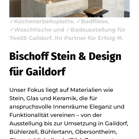
Bischoff Stein + Design, Ihr Steinmetz &
Natursteinbauer: ✓Naturstein,
✓Küchenarbeitsplatte, ✓Badfliese,
✓Waschtische und ✓Badausstellung für
74405 Gaildorf. Ihr Partner für Erfolg ✉.
Bischoff Stein & Design
für Gaildorf
Unser Fokus liegt auf Materialien wie
Stein, Glas und Keramik, die für
anspruchsvolle Innenräume Eleganz und
Funktionalität vereinen – von der
Ausstellung bis zur Umsetzung in Gaildorf,
Bühlerzell, Bühlertann, Obersontheim,