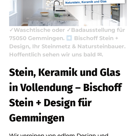
Waschtische, Badausstellung. Ihre
Anfrage endet hier: ✓Badfliese,
✓Küchenarbeitsplatte, ✓Naturstein,
✓Waschtische oder ✓Badausstellung für
75050 Gemmingen.
Bischoff Stein +
Design, Ihr Steinmetz & Natursteinbauer.
Hoffentlich sehen wir uns bald ✉.
Stein, Keramik und Glas
in Vollendung – Bischoff
Stein + Design für
Gemmingen
Wir vereinen von edlem Design und