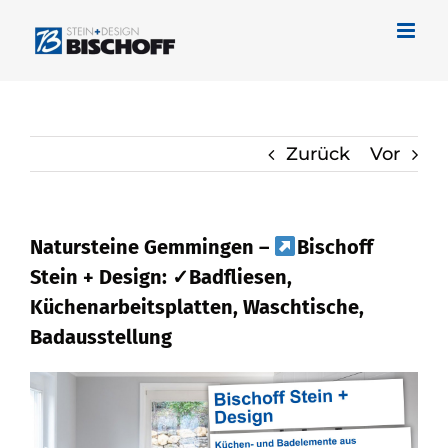
Zum
Inhalt
springen
Zurück
Vor
Natursteine Gemmingen –
Bischoff
Stein + Design: ✓Badfliesen,
Küchenarbeitsplatten, Waschtische,
Badausstellung
Naturstein für Gemmingen bei
Bischoff Stein + Design und
✓Küchenarbeitsplatte, Badfliese,