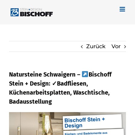
Zum
Inhalt
springen
Zurück
Vor
Natursteine Schwaigern –
Bischoff
Stein + Design: ✓Badfliesen,
Küchenarbeitsplatten, Waschtische,
Badausstellung
Treffen Sie Ihre Wahl Naturstein in
Schwaigern bei
Bischoff Stein + Design
als auch ✓Badfliese, Waschtische,