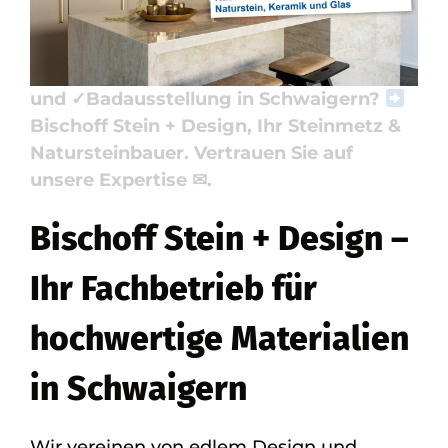
Küchenarbeitsplatte, Badausstellung.
Erleben Sie ✓Küchenarbeitsplatte,
✓Naturstein, ✓Badfliese, ✓Waschtische
und ✓Badausstellung in Schwaigern?
Bischoff Stein + Design, Ihr Steinmetz &
Natursteinbauer. Vertrauen Sie auf
unsere Expertise ✉.
Bischoff Stein + Design –
Ihr Fachbetrieb für
hochwertige Materialien
in Schwaigern
Wir vereinen von edlem Design und