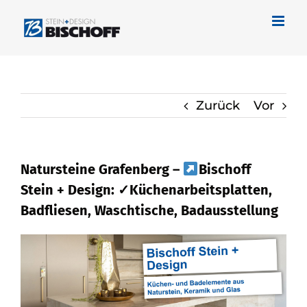
Zum
Inhalt
springen
Zurück
Vor
Natursteine Grafenberg –
Bischoff
Stein + Design: ✓Küchenarbeitsplatten,
Badfliesen, Waschtische, Badausstellung
Sichern Sie sich Naturstein in Grafenberg
bei
Bischoff Stein + Design und
✓Badfliese, Waschtische,
Küchenarbeitsplatte, Badausstellung.