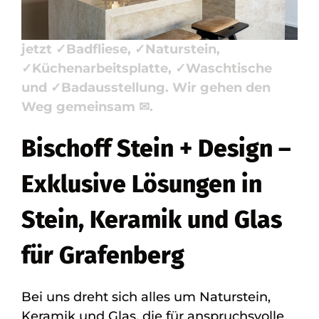
Bischoff Stein + Design, Ihr Steinmetz &
Natursteinbauer für 72661 Grafenberg –
jetzt ✓Badfliese, ✓Naturstein,
✓Küchenarbeitsplatte, ✓Waschtische
und ✓Badausstellung. Wir gehen den
Weg gemeinsam ✉.
Bischoff Stein + Design –
Exklusive Lösungen in
Stein, Keramik und Glas
für Grafenberg
Bei uns dreht sich alles um Naturstein,
Keramik und Glas, die für anspruchsvolle