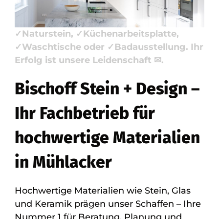
Design, für Mühlacker – Ihr Steinmetz &
Natursteinbauer für ✓Badfliese,
✓Naturstein, ✓Küchenarbeitsplatte,
✓Waschtische oder ✓Badausstellung. Ihr
Erfolg ist unsere Leidenschaft ✉.
Bischoff Stein + Design –
Ihr Fachbetrieb für
hochwertige Materialien
in Mühlacker
Hochwertige Materialien wie Stein, Glas
und Keramik prägen unser Schaffen – Ihre
Nummer 1 für Beratung, Planung und