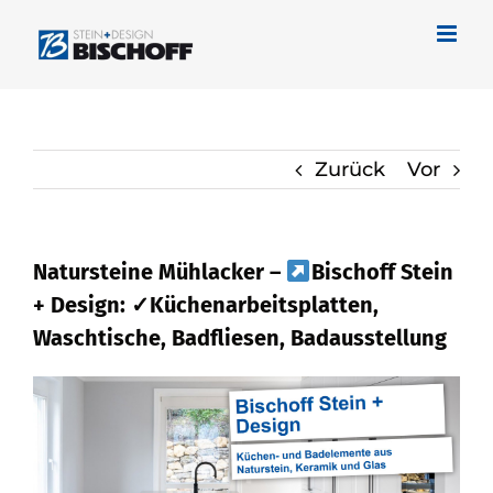
Zum
Inhalt
springen
Zurück
Vor
Natursteine Mühlacker –
Bischoff Stein
+ Design: ✓Küchenarbeitsplatten,
Waschtische, Badfliesen, Badausstellung
Bischoff Stein + Design für Mühlacker
ermöglicht Naturstein und ✓Badfliese,
Waschtische, Küchenarbeitsplatte,
Badausstellung.
Bischoff Stein +