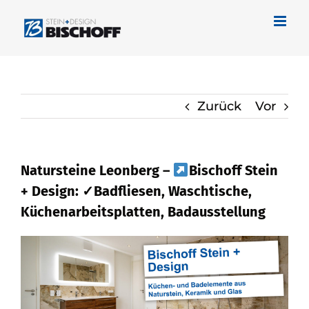
Zum
Inhalt
springen
Zurück
Vor
Natursteine Leonberg –
Bischoff Stein
+ Design: ✓Badfliesen, Waschtische,
Küchenarbeitsplatten, Badausstellung
Statten Sie einen Besuch ab bei
Bischoff Stein + Design für Leonberg für
Naturstein als auch ✓Badfliese,
Küchenarbeitsplatte, Waschtische,