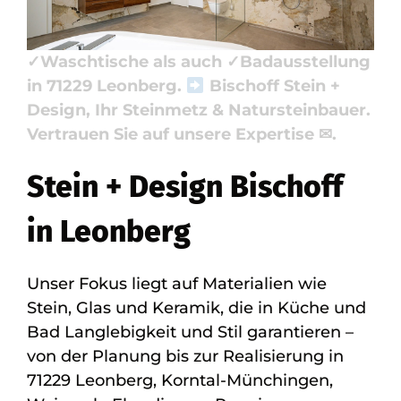
Badausstellung. Gesucht: ✓Badfliese,
✓Küchenarbeitsplatte, ✓Naturstein,
✓Waschtische als auch ✓Badausstellung
in 71229 Leonberg.
Bischoff Stein +
Design, Ihr Steinmetz & Natursteinbauer.
Vertrauen Sie auf unsere Expertise ✉.
Stein + Design Bischoff
in Leonberg
Unser Fokus liegt auf Materialien wie
Stein, Glas und Keramik, die in Küche und
Bad Langlebigkeit und Stil garantieren –
von der Planung bis zur Realisierung in
71229 Leonberg, Korntal-Münchingen,