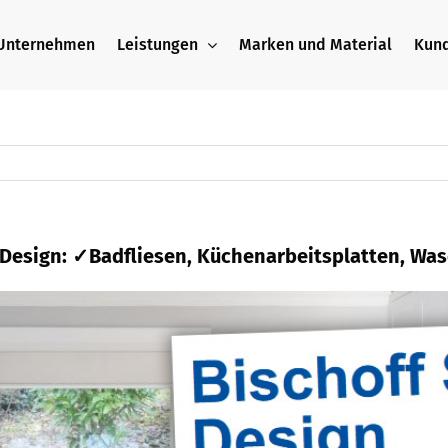
Unternehmen
Leistungen
Marken und Material
Kun
+ Design: ✓Badfliesen, Küchenarbeitsplatten, Wa
tein + Design und ✓Waschtische, Küchenarbeitspl
tein, ✓Waschtische oder ✓Badausstellung.
Bis