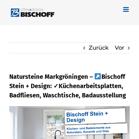
Zum
Inhalt
springen
Zurück
Vor
Natursteine Markgröningen –
Bischoff
Stein + Design: ✓Küchenarbeitsplatten,
Badfliesen, Waschtische, Badausstellung
Bischoff Stein + Design in
Markgröningen bietet Naturstein und
✓Badfliese, Waschtische,
Küchenarbeitsplatte, Badausstellung.