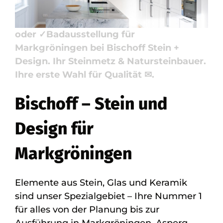
Reservieren Sie ✓Naturstein, ✓Badfliese,
✓Küchenarbeitsplatte, ✓Waschtische
oder ✓Badausstellung für
Markgröningen bei Bischoff Stein +
Design. Ihr Steinmetz & Natursteinbauer.
Ihre erste Wahl für Qualität ✉.
Bischoff – Stein und
Design für
Markgröningen
Elemente aus Stein, Glas und Keramik
sind unser Spezialgebiet – Ihre Nummer 1
für alles von der Planung bis zur