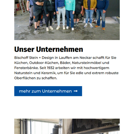
Siehe auch
Natursteine
Remchingen -
Bischoff Stein + Design:
✓Badfliesen,
Küchenarbeitsplatten,
Waschtische,
Badausstellung