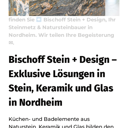
✓Küchenarbeitsplatte, ✓Naturstein,
✓Waschtische oder ✓Badausstellung –
finden Sie
Bischoff Stein + Design, Ihr
Steinmetz & Natursteinbauer in
Nordheim. Wir teilen Ihre Begeisterung
✉.
Bischoff Stein + Design –
Exklusive Lösungen in
Stein, Keramik und Glas
in Nordheim
Küchen- und Badelemente aus
Naturstein, Keramik und Glas bilden den