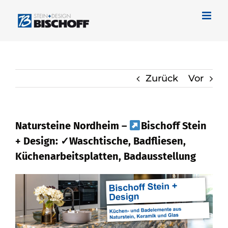
Zum
Inhalt
springen
Zurück
Vor
Natursteine Nordheim –
Bischoff Stein
+ Design: ✓Waschtische, Badfliesen,
Küchenarbeitsplatten, Badausstellung
Naturstein in Nordheim – entdecken bei
Bischoff Stein + Design als auch
✓Küchenarbeitsplatte, Waschtische,
Badfliese, Badausstellung. ✓Badfliese,