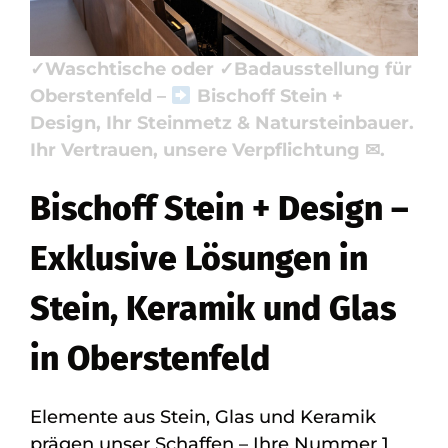
ansehen. Ihre Adresse für ✓Naturstein,
✓Küchenarbeitsplatte, ✓Badfliese,
✓Waschtische oder ✓Badausstellung für
Oberstenfeld –
Bischoff Stein +
Design, Ihr Steinmetz & Natursteinbauer.
Ihr Vertrauen, unsere Verpflichtung ✉.
Bischoff Stein + Design –
Exklusive Lösungen in
Stein, Keramik und Glas
in Oberstenfeld
Elemente aus Stein, Glas und Keramik
prägen unser Schaffen – Ihre Nummer 1