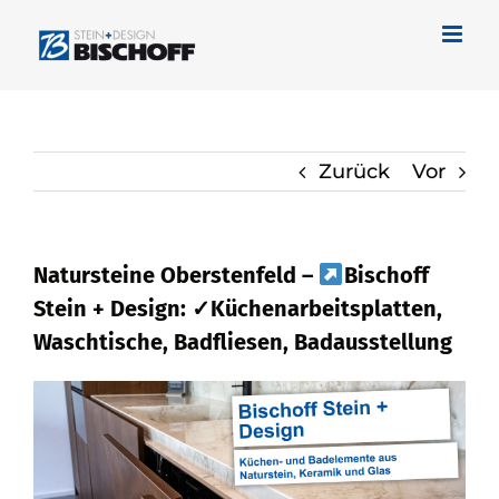
Zum
Inhalt
springen
Zurück
Vor
Natursteine Oberstenfeld –
Bischoff
Stein + Design: ✓Küchenarbeitsplatten,
Waschtische, Badfliesen, Badausstellung
Umgehend bei
Bischoff Stein + Design
für Oberstenfeld Naturstein als auch
✓Waschtische, Badfliese,
Küchenarbeitsplatte, Badausstellung