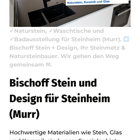
Küchenarbeitsplatte, Badausstellung.
Ihre Suche endet hier:
✓Küchenarbeitsplatte, ✓Badfliese,
✓Naturstein, ✓Waschtische und
✓Badausstellung für Steinheim (Murr).
Bischoff Stein + Design, Ihr Steinmetz &
Natursteinbauer. Wir gehen den Weg
gemeinsam ✉.
Bischoff Stein und
Design für Steinheim
(Murr)
Hochwertige Materialien wie Stein, Glas