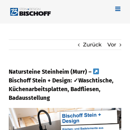
Zum
Inhalt
springen
Zurück
Vor
Natursteine Steinheim (Murr) –
Bischoff Stein + Design: ✓Waschtische,
Küchenarbeitsplatten, Badfliesen,
Badausstellung
Mehr erfahren über Naturstein für
Steinheim (Murr) bei
Bischoff Stein +
Design und ✓Waschtische, Badfliese,