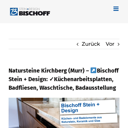
Zum
Inhalt
springen
Zurück
Vor
Natursteine Kirchberg (Murr) –
Bischoff
Stein + Design: ✓Küchenarbeitsplatten,
Badfliesen, Waschtische, Badausstellung
Bekommen Sie Naturstein für Kirchberg
(Murr) bei
Bischoff Stein + Design und
✓Küchenarbeitsplatte, Badfliese,
Waschtische, Badausstellung. Bischoff