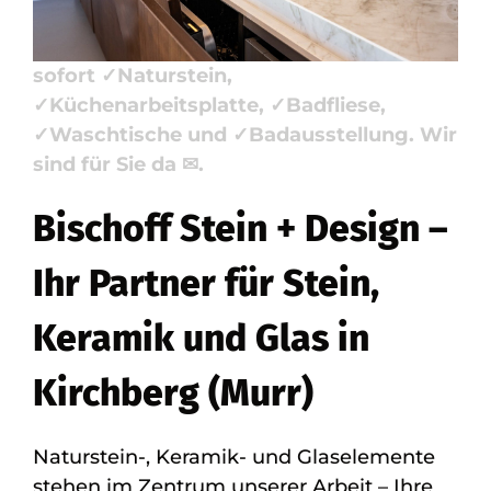
Stein + Design, Ihr Steinmetz &
Natursteinbauer in Kirchberg (Murr) –
sofort ✓Naturstein,
✓Küchenarbeitsplatte, ✓Badfliese,
✓Waschtische und ✓Badausstellung. Wir
sind für Sie da ✉.
Bischoff Stein + Design –
Ihr Partner für Stein,
Keramik und Glas in
Kirchberg (Murr)
Naturstein-, Keramik- und Glaselemente
stehen im Zentrum unserer Arbeit – Ihre