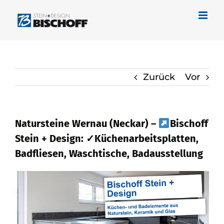
Zum
Inhalt
springen
Zurück
Vor
Natursteine Wernau (Neckar) –
Bischoff
Stein + Design: ✓Küchenarbeitsplatten,
Badfliesen, Waschtische, Badausstellung
Checken Sie Naturstein in Wernau
(Neckar) bei
Bischoff Stein + Design als
auch ✓Küchenarbeitsplatte, Badfliese,
Waschtische, Badausstellung verfügbar.