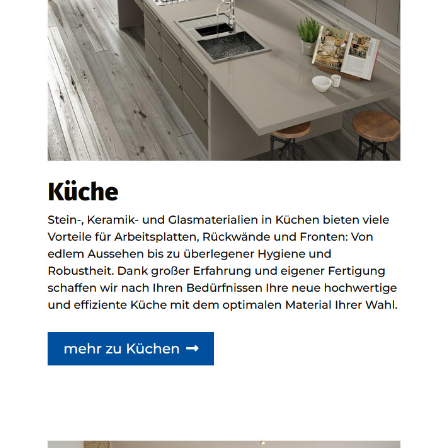
Siehe auch
Natursteine
Hessigheim -
Bischoff Stein + Design:
✓Badfliesen,
Küchenarbeitsplatten,
Waschtische,
Badausstellung