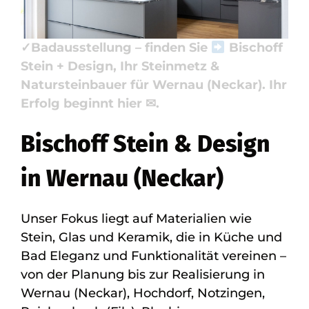
✓Küchenarbeitsplatte, ✓Naturstein,
✓Badfliese, ✓Waschtische als auch
✓Badausstellung – finden Sie
Bischoff
Stein + Design, Ihr Steinmetz &
Natursteinbauer für Wernau (Neckar). Ihr
Erfolg beginnt hier ✉.
Bischoff Stein & Design
in Wernau (Neckar)
Unser Fokus liegt auf Materialien wie
Stein, Glas und Keramik, die in Küche und
Bad Eleganz und Funktionalität vereinen –
von der Planung bis zur Realisierung in
Wernau (Neckar), Hochdorf, Notzingen,