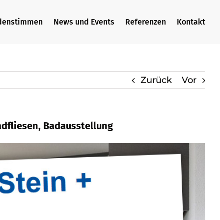
denstimmen
News und Events
Referenzen
Kontakt
Zurück
Vor
adfliesen, Badausstellung
, Badfliese, Küchenarbeitsplatte,
ls auch ✓Badausstellung in 75446
ngen für Sie ✉.