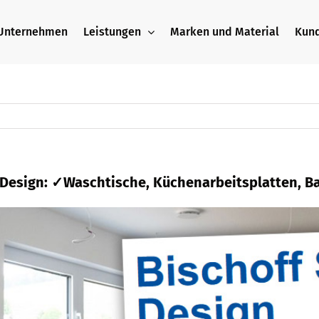
Unternehmen
Leistungen
Marken und Material
Kun
+ Design: ✓Waschtische, Küchenarbeitsplatten, B
n bei
Bischoff Stein + Design und ✓Waschtische
turstein, ✓Küchenarbeitsplatte, ✓Waschtische a
 Steinmetz & Natursteinbauer. Wir kreieren Lösu