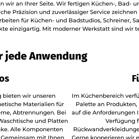
en wir an Ihrer Seite. Wir fertigen Küchen-, Ba
he Präzision und zuverlässiger Service zeichnen 
rbeiten für Küchen- und Badstudios, Schreiner, S
te einzigartig. Mit moderner Werkstatt sind wir t
ür jede Anwendung
ios
F
 bieten wir unseren
Im Küchenbereich verfüg
etische Materialien für
Palette an Produkten, 
me, Abtrennungen. Bei
auf die Anforderungen I
Waschtische und Platten
Verfügung f
nke. Alle Komponenten
Rückwandverkleidunge
s. Gemeinsam mit Ihnen
Gerne kooperieren wir 