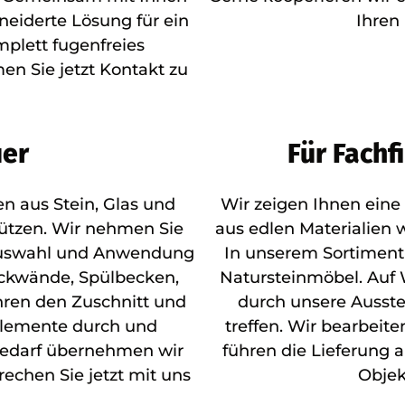
eiderte Lösung für ein
Ihren
plett fugenfreies
n Sie jetzt Kontakt zu
uer
Für Fachf
n aus Stein, Glas und
Wir zeigen Ihnen eine
tützen. Wir nehmen Sie
aus edlen Materialien 
lauswahl und Anwendung
In unserem Sortiment
ückwände, Spülbecken,
Natursteinmöbel. Auf 
hren den Zuschnitt und
durch unsere Ausstel
nelemente durch und
treffen. Wir bearbeit
Bedarf übernehmen wir
führen die Lieferung a
echen Sie jetzt mit uns
Objek