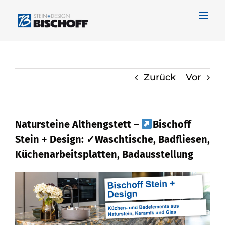
Zum
Inhalt
springen
Zurück
Vor
Natursteine Althengstett –
Bischoff
Stein + Design: ✓Waschtische, Badfliesen,
Küchenarbeitsplatten, Badausstellung
Bischoff Stein + Design für
Althengstett bietet an Naturstein und
✓Waschtische, Küchenarbeitsplatte,
Badfliese, Badausstellung.
Bischoff