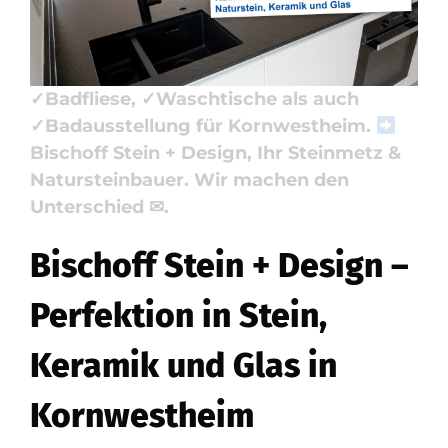
Waschtische, Badausstellung
anschauen. Ihre Anfrage endet hier:
✓Naturstein, ✓Küchenarbeitsplatte,
✓Badfliese, ✓Waschtische als auch
✓Badausstellung für Kornwestheim.
Bischoff Stein + Design, Ihr Steinmetz &
Natursteinbauer. Wir machen den
Unterschied ✉.
Bischoff Stein + Design –
Perfektion in Stein,
Keramik und Glas in
Kornwestheim