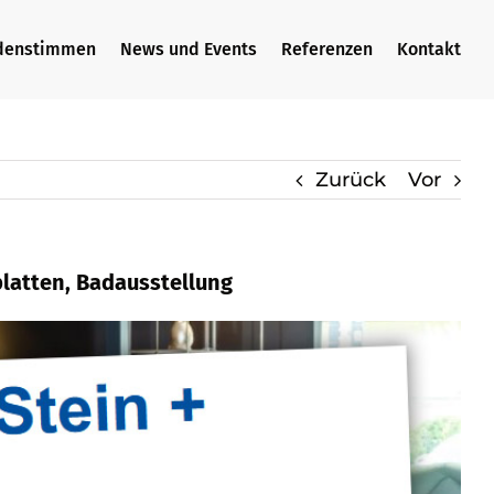
denstimmen
News und Events
Referenzen
Kontakt
Zurück
Vor
platten, Badausstellung
atte, Waschtische, Badfliese,
in, ✓Küchenarbeitsplatte, ✓Waschtische und