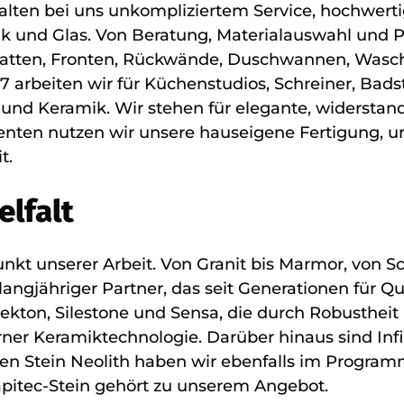
rhalten bei uns unkompliziertem Service, hochwer
ik und Glas. Von Beratung, Materialauswahl und 
splatten, Fronten, Rückwände, Duschwannen, Wasc
27 arbeiten wir für Küchenstudios, Schreiner, Bad
s und Keramik. Wir stehen für elegante, widerstan
ten nutzen wir unsere hauseigene Fertigung, um 
t.
lfalt
punkt unserer Arbeit. Von Granit bis Marmor, von Sc
langjähriger Partner, das seit Generationen für Q
ekton, Silestone und Sensa, die durch Robusthei
rner Keramiktechnologie. Darüber hinaus sind Infi
n Stein Neolith haben wir ebenfalls im Program
apitec-Stein gehört zu unserem Angebot.