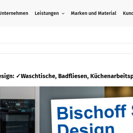
Unternehmen
Leistungen
Marken und Material
Kun
Design: ✓Waschtische, Badfliesen, Küchenarbeits
i
Bischoff Stein + Design und ✓Küchenarbeitspl
 für 74673 Mulfingen sind ✓Badfliese, ✓Naturste
bauer. Besuchen Sie uns ✉.