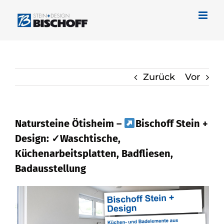
Zum
Inhalt
springen
Zurück
Vor
Natursteine Ötisheim –
Bischoff Stein +
Design: ✓Waschtische,
Küchenarbeitsplatten, Badfliesen,
Badausstellung
Bei
Bischoff Stein + Design in Ötisheim
erhältlich Naturstein und ✓Waschtische,
Badfliese, Küchenarbeitsplatte,