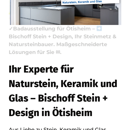
Badausstellung erkunden. Ihre Quelle für
✓Naturstein, ✓Küchenarbeitsplatte,
✓Badfliese, ✓Waschtische als auch
✓Badausstellung für Ötisheim –
Bischoff Stein + Design, Ihr Steinmetz &
Natursteinbauer. Maßgeschneiderte
Lösungen für Sie ✉.
Ihr Experte für
Naturstein, Keramik und
Glas – Bischoff Stein +
Design in Ötisheim
Aus Liebe zu Stein, Keramik und Glas